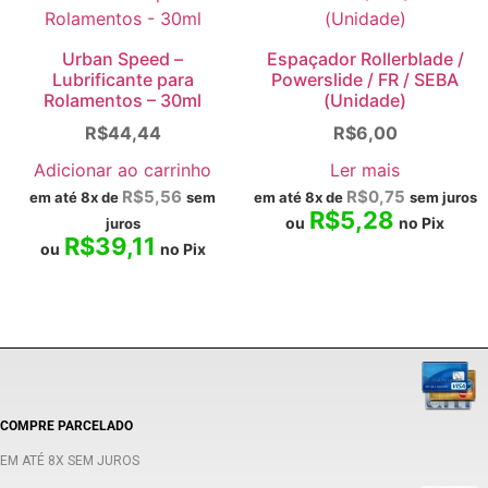
Urban Speed –
Espaçador Rollerblade /
Lubrificante para
Powerslide / FR / SEBA
Rolamentos – 30ml
(Unidade)
R$
44,44
R$
6,00
Adicionar ao carrinho
Ler mais
R$
5,56
R$
0,75
em até 8x de
sem
em até 8x de
sem juros
R$
5,28
ou
no Pix
juros
R$
39,11
ou
no Pix
COMPRE PARCELADO
EM ATÉ 8X SEM JUROS