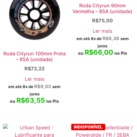
Roda Cityrun 90mm
Vermelha – 85A (unidade)
R$
75,00
Ler mais
R$
9,38
em até 8x de
sem
juros
R$
66,00
ou
no Pix
Roda Cityrun 100mm Preta
– 85A (unidade)
R$
72,22
Ler mais
R$
9,03
em até 8x de
sem
juros
R$
63,55
ou
no Pix
INDISPONÍVEL