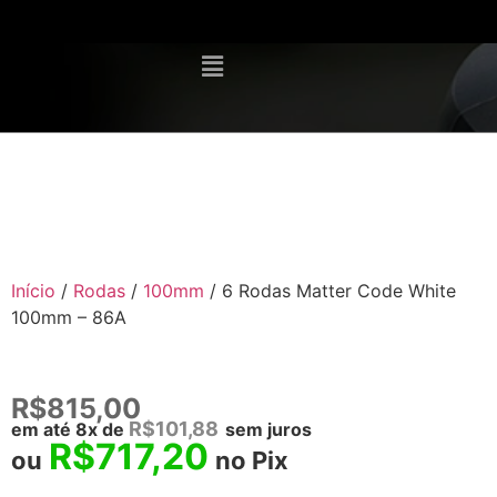
Início
/
Rodas
/
100mm
/ 6 Rodas Matter Code White
100mm – 86A
R$
815,00
R$
101,88
em até 8x de
sem juros
R$
717,20
ou
no Pix