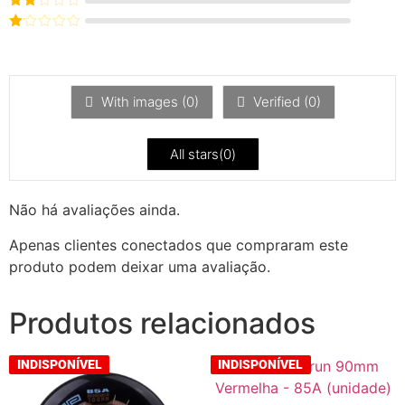
3
de 5
Avaliação
2
de
Avaliação
5
1
de
5
With images (
0
)
Verified (
0
)
All stars(
0
)
Não há avaliações ainda.
Apenas clientes conectados que compraram este
produto podem deixar uma avaliação.
Produtos relacionados
INDISPONÍVEL
INDISPONÍVEL